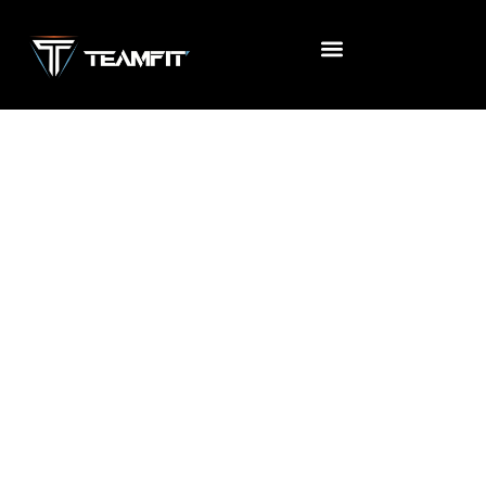
Accueil
/
Uncategorized
/ FIT JEUNE DRINK (SANS
ENGAGMENT)